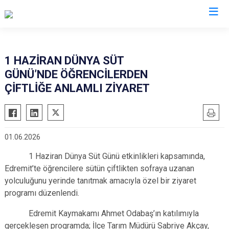
Balıkesir
1 HAZİRAN DÜNYA SÜT
GÜNÜ’NDE ÖĞRENCİLERDEN
Ayvalık
Havran
ÇİFTLİĞE ANLAMLI ZİYARET
Balya
İvrindi
Bandırma
Kepsut
Bigadiç
Manyas
01.06.2026
Burhaniye
Marmara
1 Haziran Dünya Süt Günü etkinlikleri kapsamında,
Dursunbey
Savaştepe
Edremit’te öğrencilere sütün çiftlikten sofraya uzanan
Edremit
Sındırgı
yolculuğunu yerinde tanıtmak amacıyla özel bir ziyaret
Erdek
Susurluk
programı düzenlendi.
Gömeç
Karesi
Edremit Kaymakamı Ahmet Odabaş’ın katılımıyla
Gönen
Altıeylül
gerçekleşen programda; İlçe Tarım Müdürü Sabriye Akçay,