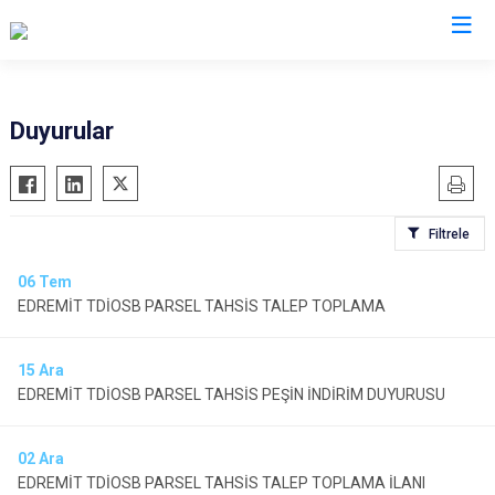
Balıkesir
Duyurular
Ayvalık
Havran
Balya
İvrindi
Filtrele
Bandırma
Kepsut
Bigadiç
Manyas
06
Tem
EDREMİT TDİOSB PARSEL TAHSİS TALEP TOPLAMA
Burhaniye
Marmara
Dursunbey
Savaştepe
15
Ara
Edremit
Sındırgı
EDREMİT TDİOSB PARSEL TAHSİS PEŞİN İNDİRİM DUYURUSU
Erdek
Susurluk
Gömeç
Karesi
02
Ara
Gönen
Altıeylül
EDREMİT TDİOSB PARSEL TAHSİS TALEP TOPLAMA İLANI