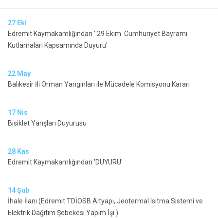
27
Eki
Edremit Kaymakamlığından ' 29 Ekim Cumhuriyet Bayramı
Kutlamaları Kapsamında Duyuru'
22
May
Balıkesir İli Orman Yangınları ile Mücadele Komisyonu Kararı
17
Nis
Bisiklet Yarışları Duyurusu
28
Kas
Edremit Kaymakamlığından 'DUYURU'
14
Şub
İhale İlanı (Edremit TDİOSB Altyapı, Jeotermal Isıtma Sistemi ve
Elektrik Dağıtım Şebekesi Yapım İşi )