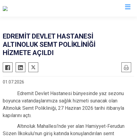
Balıkesir
EDREMİT DEVLET HASTANESİ
ALTINOLUK SEMT POLİKLİNİĞİ
Ayvalık
Havran
HİZMETE AÇILDI
Balya
İvrindi
Bandırma
Kepsut
Bigadiç
Manyas
01.07.2026
Burhaniye
Marmara
Edremit Devlet Hastanesi bünyesinde yaz sezonu
Dursunbey
Savaştepe
boyunca vatandaşlarımıza sağlık hizmeti sunacak olan
Edremit
Sındırgı
Altınoluk Semt Polikliniği, 27 Haziran 2026 tarihi itibarıyla
Erdek
Susurluk
kapılarını açtı.
Gömeç
Karesi
Altınoluk Mahallesi’nde yer alan Hamiyyet-Ferudun
Gönen
Sözen İlkokulu’nun giriş katında konuşlandırılan semt
Altıeylül