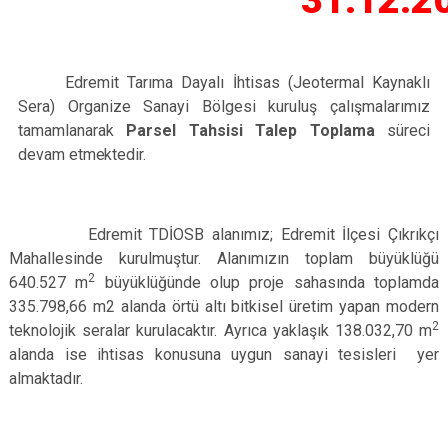
31.12.2
Edremit Tarıma Dayalı İhtisas (Jeotermal Kaynaklı
Sera) Organize Sanayi Bölgesi kuruluş çalışmalarımız
tamamlanarak
Parsel Tahsisi Talep Toplama
süreci
devam
etmektedir.
Edremit TDİOSB alanımız; Edremit İlçesi Çıkrıkçı
Mahallesinde kurulmuştur. Alanımızın toplam büyüklüğü
2
640.527 m
büyüklüğünde olup proje sahasında toplamda
335.798,66 m2 alanda örtü altı bitkisel üretim yapan modern
2
teknolojik seralar kurulacaktır. Ayrıca yaklaşık 138.032,70 m
alanda ise ihtisas konusuna uygun sanayi tesisleri yer
almaktadır.