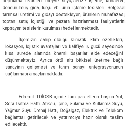
depolama tesisleri, meyve suyu/sebze işleme, konserve,
dondurulmuş gıda, turşu vb. ürün işleme tesisleri. Bölgesel
tarımsal üretimi ve gıdayı destekleyen, ürünlerin muhafazası,
toptan satış lojistiği ve pazara hazırlanması faaliyetlerini
kapsayan tesislerin kurulması hedeflenmektedir.
İlçemizin sahip olduğu klimatik iklim özellikleri,
lokasyon, lojistik avantajları ve kalifiye iş gücü sayesinde
kısa sürede alanında önemli başarılar elde edeceğini
düşünmekteyiz. Ayrıca örtü altı bitkisel üretime bağlı
sanayinin gelişmesi ve tarım sanayi entegrasyonunun
sağlanması amaçlanmaktadır.
Edremit TDİOSB içinde tüm parsellerin başına Yol,
Sera Isıtma Hattı, Atıksu, İçme, Sulama ve Kullanma Suyu,
Yağmur Suyu Drenaj Hattı, Doğalgaz, Elektrik ve Telekom
bağlantısı getirilecek ve yatırımcıya hazır olarak teslim
edilecektir.