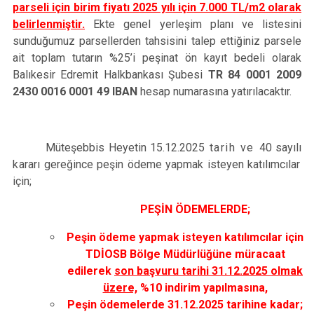
parseli için birim fiyatı 2025 yılı için 7.000 TL/m2 olarak
belirlenmiştir.
Ekte genel yerleşim planı ve listesini
sunduğumuz parsellerden tahsisini talep ettiğiniz parsele
ait toplam tutarın %25’i peşinat ön kayıt bedeli olarak
Balıkesir Edremit Halkbankası Şubesi
TR 84 0001 2009
2430 0016 0001 49 IBAN
hesap numarasına yatırılacaktır.
Müteşebbis Heyetin 15.12.2025
tarih ve
40 sayılı
k
ararı gereğince peşin ödeme yapmak isteyen katılımcılar
için;
PEŞİN ÖDEMELERDE;
Peşin ödeme yapmak isteyen katılımcılar için
TDİOSB Bölge Müdürlüğüne müracaat
edilerek
son başvuru tarihi 31.12.2025 olmak
üzere,
%10 indirim yapılmasına,
Peşin ödemelerde 31.12.2025 tarihine kadar;