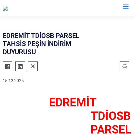
Balıkesir
EDREMİT TDİOSB PARSEL
TAHSİS PEŞİN İNDİRİM
Ayvalık
Havran
DUYURUSU
Balya
İvrindi
Bandırma
Kepsut
Bigadiç
Manyas
15.12.2025
Burhaniye
Marmara
Dursunbey
Savaştepe
EDREMİT
Edremit
Sındırgı
TDİOSB
Erdek
Susurluk
Gömeç
Karesi
PARSEL
Gönen
Altıeylül