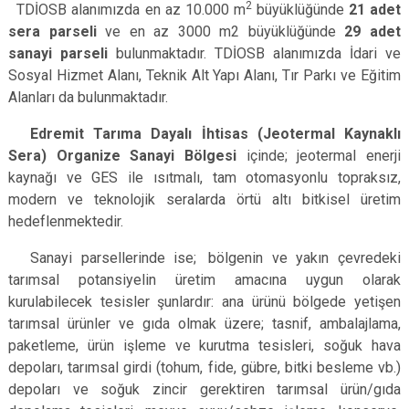
2
TDİOSB alanımızda en az 10.000 m
büyüklüğünde
21 adet
sera parseli
ve en az 3000 m2 büyüklüğünde
29 adet
sanayi parseli
bulunmaktadır. TDİOSB alanımızda İdari ve
Sosyal Hizmet Alanı, Teknik Alt Yapı Alanı, Tır Parkı ve Eğitim
Alanları da bulunmaktadır.
Edremit Tarıma Dayalı İhtisas (Jeotermal Kaynaklı
Sera) Organize Sanayi Bölgesi
içinde; jeotermal enerji
kaynağı ve GES ile ısıtmalı, tam otomasyonlu topraksız,
modern ve teknolojik seralarda örtü altı bitkisel üretim
hedeflenmektedir.
Sanayi parsellerinde ise
;
bölgenin ve yakın çevredeki
tarımsal potansiyelin üretim amacına uygun olarak
kurulabilecek tesisler şunlardır: ana ürünü bölgede yetişen
tarımsal ürünler ve gıda olmak üzere; tasnif, ambalajlama,
paketleme, ürün işleme ve kurutma tesisleri, soğuk hava
depoları, tarımsal girdi (tohum, fide, gübre, bitki besleme vb.)
depoları ve soğuk zincir gerektiren tarımsal ürün/gıda