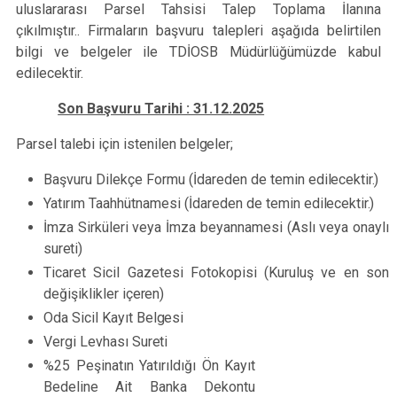
uluslararası Parsel Tahsisi Talep Toplama İlanına
çıkılmıştır.. Firmaların başvuru talepleri aşağıda belirtilen
bilgi ve belgeler ile TDİOSB Müdürlüğümüzde kabul
edilecektir.
Son Başvuru Tarihi : 31.12.2025
Parsel talebi için istenilen
belgeler;
Başvuru Dilekçe Formu (İdareden de temin
edilecektir.)
Yatırım Taahhütnamesi (İdareden de temin
edilecektir.)
İmza Sirküleri veya İmza beyannamesi (Aslı veya onaylı
sureti)
Ticaret Sicil Gazetesi Fotokopisi (Kuruluş ve en son
değişiklikler
içeren)
Oda Sicil Kayıt
Belgesi
Vergi Levhası
Sureti
%25 Peşinatın Yatırıldığı Ön Kayıt
Bedeline Ait Banka Dekontu