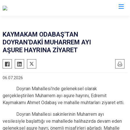
Balıkesir
KAYMAKAM ODABAŞ'TAN
DOYRAN’DAKİ MUHARREM AYI
Ayvalık
Havran
AŞURE HAYRINA ZİYARET
Balya
İvrindi
Bandırma
Kepsut
Bigadiç
Manyas
06.07.2026
Burhaniye
Marmara
Doyran Mahallesi’nde geleneksel olarak
Dursunbey
Savaştepe
gerçekleştirilen Muharrem ayı aşure hayrını, Edremit
Edremit
Sındırgı
Kaymakamı Ahmet Odabaş ve mahalle muhtarları ziyaret etti.
Erdek
Susurluk
Doyran Mahallesi sakinlerinin Muharrem ayı
Gömeç
Karesi
vesilesiyle başlattığı ve mahallede halihazırda devam eden
Gönen
Altıeylül
geleneksel aşure hayrı, önemli misafirleri ağırladı. Mahalle